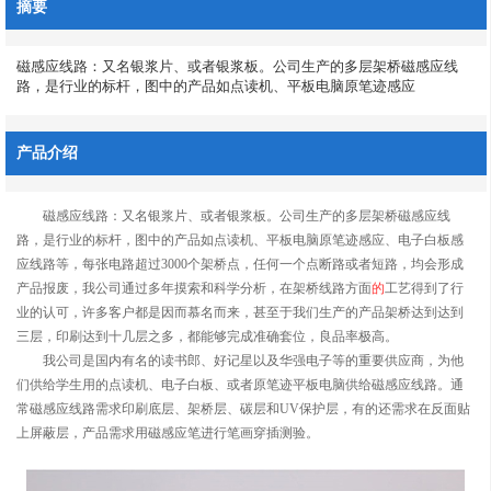
摘要
磁感应线路：又名银浆片、或者银浆板。公司生产的多层架桥磁感应线
路，是行业的标杆，图中的产品如点读机、平板电脑原笔迹感应
产品介绍
磁感应线路：又名银浆片、或者银浆板。公司生产的多层架桥磁感应线
路，是行业的标杆，图中的产品如点读机、平板电脑原笔迹感应、电子白板感
应线路等，每张电路超过3000个架桥点，任何一个点断路或者短路，均会形成
产品报废，我公司通过多年摸索和科学分析，在架桥线路方面
的
工艺得到了行
业的认可，许多客户都是因而慕名而来，甚至于我们生产的产品架桥达到达到
三层，印刷达到十几层之多，都能够完成准确套位，良品率极高。
我公司是国内有名的读书郎、好记星以及华强电子等的重要供应商，为他
们供给学生用的点读机、电子白板、或者原笔迹平板电脑供给磁感应线路。通
常磁感应线路需求印刷底层、架桥层、碳层和UV保护层，有的还需求在反面贴
上屏蔽层，产品需求用磁感应笔进行笔画穿插测验。