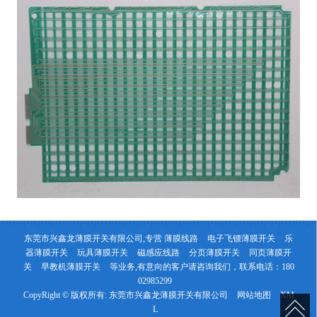
东莞市兴鑫龙薄膜开关有限公司,专营
薄膜线路
电子飞镖薄膜开关
乐
器薄膜开关
玩具薄膜开关
磁感应线路
分页薄膜开关
同页薄膜开
关
早教机薄膜开关
等业务,有意向的客户请咨询我们，联系电话：
180
02985299
CopyRight © 版权所有:
东莞市兴鑫龙薄膜开关有限公司
网站地图
XM
L